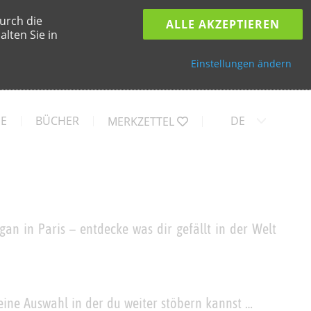
urch die
ALLE AKZEPTIEREN
lten Sie in
Einstellungen ändern
SE
BÜCHER
DE
MERKZETTEL
an in Paris – entdecke was dir gefällt in der Welt
eine Auswahl in der du weiter stöbern kannst …