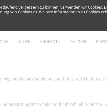
ortlaufend verbessern zu können, verwenden wir Cookies. D
ung von Cookies zu. Weitere Informationen zu Cookies erha
OME
SUCHE
ANGEBOTE
PARTNER
PRES
, vegane Wellnesshotels, vegane Hotels auf Mallorca, veg
 und Ausstattungsmerkmalen und blitzschnell erhältst du 