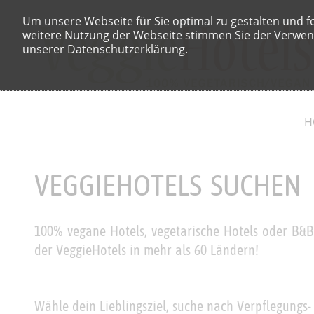
Um unsere Webseite für Sie optimal zu gestalten und f
weitere Nutzung der Webseite stimmen Sie der Verwend
unserer Datenschutzerklärung.
H
VEGGIEHOTELS SUCHEN
100% vegane Hotels, vegetarische Hotels oder B&Bs
der VeggieHotels in mehr als 60 Ländern!
Wähle dein Lieblingsziel, suche nach Verpflegungs-