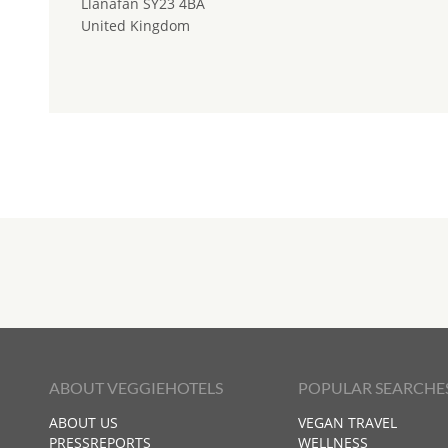
Llanafan SY23 4BA
United Kingdom
ABOUT VEGGIEHOTELS
POPULAR SEARCHE
ABOUT US
VEGAN TRAVEL
PRESSREPORTS
WELLNESS