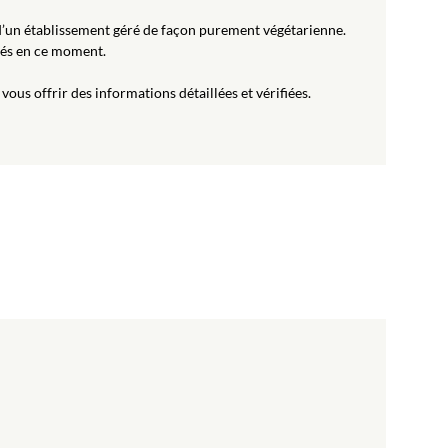
t d’un établissement géré de façon purement végétarienne.
ifiés en ce moment.
us offrir des informations détaillées et vérifiées.