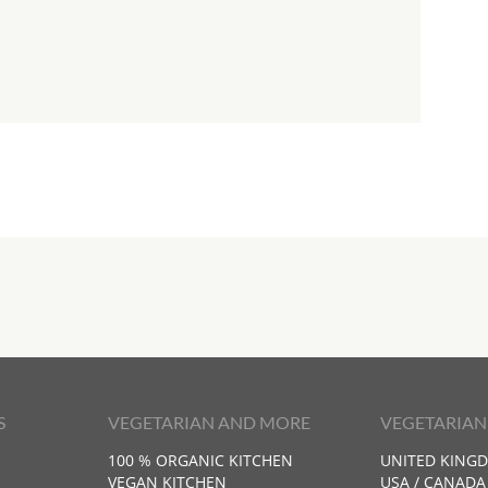
S
VEGETARIAN AND MORE
VEGETARIAN
100 % ORGANIC KITCHEN
UNITED KING
VEGAN KITCHEN
USA / CANADA