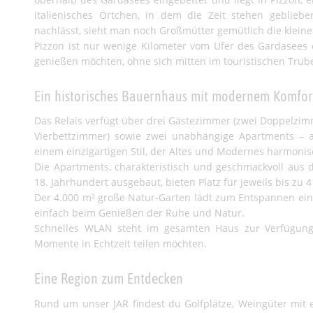
italienisches Örtchen, in dem die Zeit stehen geblie
nachlässt, sieht man noch Großmütter gemütlich die kleine
Pizzon ist nur wenige Kilometer vom Ufer des Gardasees e
genießen möchten, ohne sich mitten im touristischen Trub
Ein historisches Bauernhaus mit modernem Komfort –
Das Relais verfügt über drei Gästezimmer (zwei Doppelzim
Vierbettzimmer) sowie zwei unabhängige Apartments – a
einem einzigartigen Stil, der Altes und Modernes harmonis
Die Apartments, charakteristisch und geschmackvoll au
18. Jahrhundert ausgebaut, bieten Platz für jeweils bis zu 
Der 4.000 m² große Natur-Garten lädt zum Entspannen ein
einfach beim Genießen der Ruhe und Natur.
Schnelles
WLAN
steht im gesamten Haus zur Verfügung 
Momente in Echtzeit teilen möchten.
Eine Region zum Entdecken
Rund um unser
JAR
findest du Golfplätze, Weingüter mit