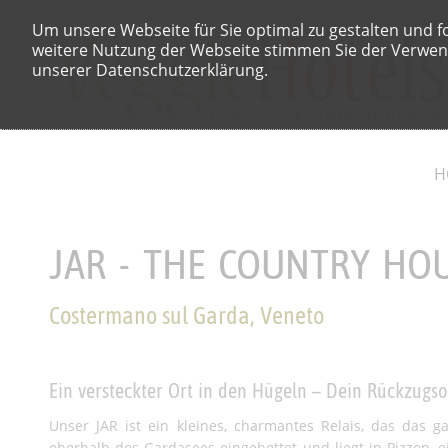
Um unsere Webseite für Sie optimal zu gestalten und f
weitere Nutzung der Webseite stimmen Sie der Verwend
unserer Datenschutzerklärung.
H
JAR - THE COUNTRY HO
Costermano sul Garda, Veneto
Ein versteckter Ort in den Hügeln – Dein Rückzugs
Unser
JAR
ist ein kleines, charmantes Relais, das das ga
oberhalb des Gardasees eingebettet und liegt in Pizzon, 