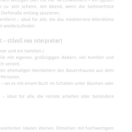
ben zu sein scheint. Am Abend, wenn die Sommerhitze
 Dorfstraße entlang spazieren.
ntfernt – ideal für alle, die das mediterrane Mikroklima
el wiederzufinden.
 stilvoll neu interpretiert
mer und ein Familien-/
lle mit eigenen, großzügigen Bädern, viel Komfort und
ch vereint.
s den ehemaligen Weinkellern des Bauernhauses aus dem
4 Personen.
 – sei es mit einem Buch im Schatten unter Bäumen oder
– ideal für alle, die remote arbeiten oder besondere
 exzellenten lokalen Weinen, Ölmühlen mit hochwertigem