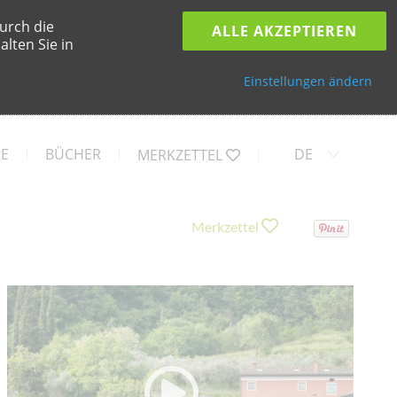
urch die
ALLE AKZEPTIEREN
lten Sie in
Einstellungen ändern
SE
BÜCHER
DE
MERKZETTEL
Merkzettel