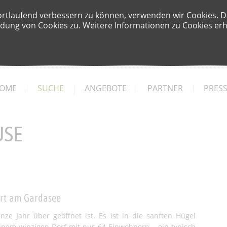
ortlaufend verbessern zu können, verwenden wir Cookies. D
ung von Cookies zu. Weitere Informationen zu Cookies erha
OME
SUCHE
ANGEBOTE
PARTNER
PRES
USE
ort am Gardasee
nze Jahr über geöffnet ist. Es ist in die sanften Hügel
einem winzigen Dorf mit nur 64 Einwohnern – ein typisch